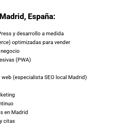
 Madrid, España:
ress y desarrollo a medida
erce) optimizadas para vender
u negocio
resivas (PWA)
a web (especialista SEO local Madrid)
keting
ntinuo
as en Madrid
y citas