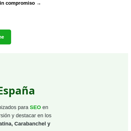
 sin compromiso →
ne
 España
imizados para
SEO
en
sión y destacar en los
atina, Carabanchel y