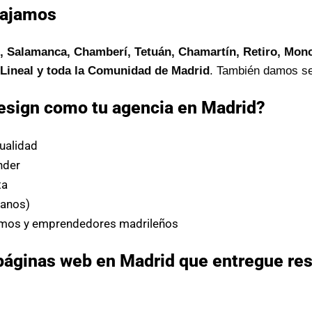
bajamos
, Salamanca, Chamberí, Tetuán, Chamartín, Retiro, Monc
d Lineal y toda la Comunidad de Madrid
. También damos se
esign como tu agencia en Madrid?
ualidad
nder
ta
tanos)
mos y emprendedores madrileños
páginas web en Madrid que entregue res