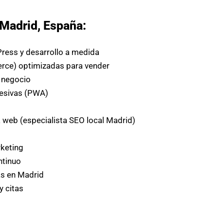
 Madrid, España:
ress y desarrollo a medida
erce) optimizadas para vender
u negocio
resivas (PWA)
a web (especialista SEO local Madrid)
keting
ntinuo
as en Madrid
y citas