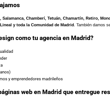
bajamos
, Salamanca, Chamberí, Tetuán, Chamartín, Retiro, Monc
d Lineal y toda la Comunidad de Madrid
. También damos se
esign como tu agencia en Madrid?
ualidad
nder
ta
tanos)
mos y emprendedores madrileños
páginas web en Madrid que entregue res