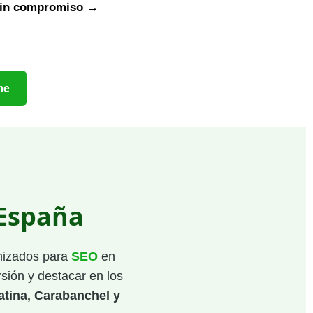
 sin compromiso →
ne
 España
imizados para
SEO
en
sión y destacar en los
atina, Carabanchel y