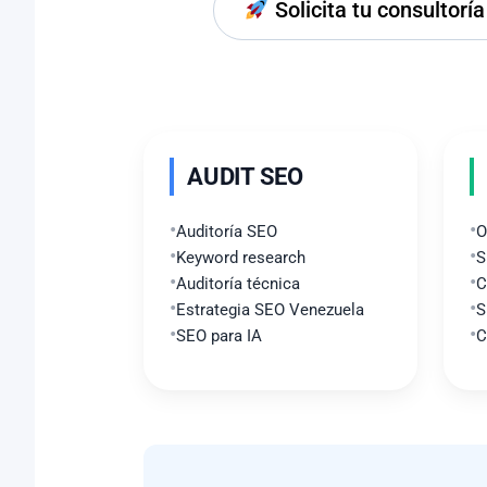
Solicita tu consultor
AUDIT SEO
Auditoría SEO
O
Keyword research
S
Auditoría técnica
C
Estrategia SEO Venezuela
S
SEO para IA
C