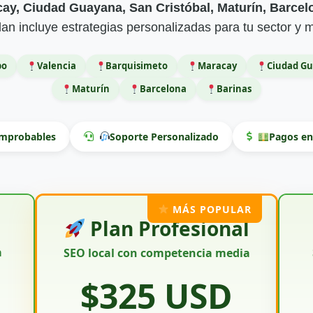
ay, Ciudad Guayana, San Cristóbal, Maturín, Barcel
an incluye estrategias personalizadas para tu sector y 
bo
Valencia
Barquisimeto
Maracay
Ciudad G
Maturín
Barcelona
Barinas
omprobables
Soporte Personalizado
Pagos en
MÁS POPULAR
Plan Profesional
a
SEO local con competencia media
$325 USD